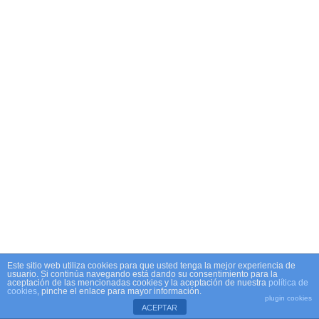
Este sitio web utiliza cookies para que usted tenga la mejor experiencia de
usuario. Si continúa navegando está dando su consentimiento para la
aceptación de las mencionadas cookies y la aceptación de nuestra
política de
cookies
, pinche el enlace para mayor información.
plugin cookies
ACEPTAR